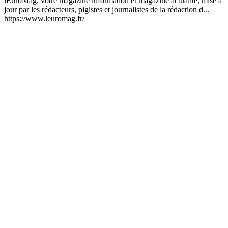
lEuroMag, votre magazine information et magazine actualité, mise a
jour par les rédacteurs, pigistes et journalistes de la rédaction d...
https://www.leuromag.fr/