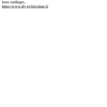
bons outillages.
https://www.diy-et-bricolage.fr